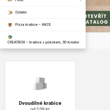
Fólie
Ostatní
Pizza krabice – AKCE
CREATBOX – krabice s potiskem, 3D kreator
Dvoudílné krabice
od
2,09
Kč