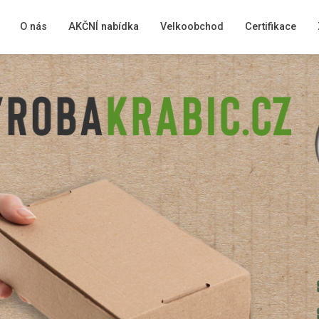
O nás
AKČNÍ nabídka
Velkoobchod
Certifikace