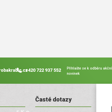
Přihlašte se k odběru akční
robakrabic.cz
+420 722 937 552
novinek
Časté dotazy