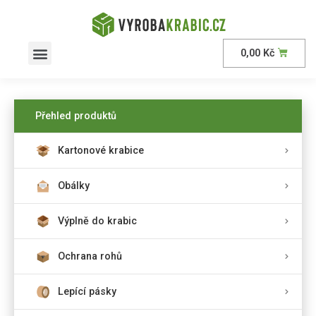
0,00
Kč
AKČNÍ nabídka
Přehled produktů
Kartonové krabice
Obálky
Výplně do krabic
Ochrana rohů
Lepící pásky