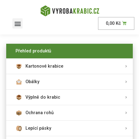
0,00
Kč
AKČNÍ nabídka
Přehled produktů
Kartonové krabice
Obálky
Výplně do krabic
Ochrana rohů
Lepící pásky