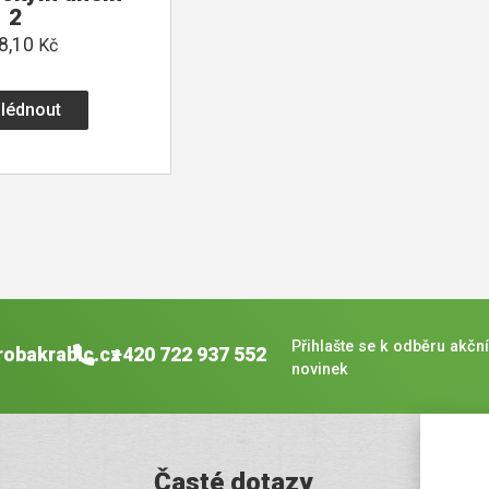
2
8,10
Kč
lédnout
Přihlašte se k odběru akční
robakrabic.cz
+420 722 937 552
novinek
Časté dotazy