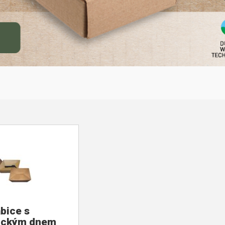
bice s
ickým dnem