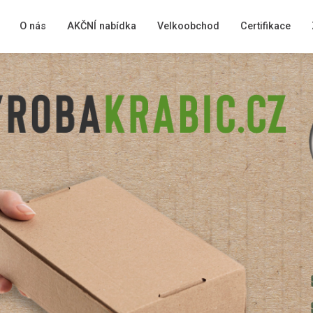
O nás
AKČNÍ nabídka
Velkoobchod
Certifikace