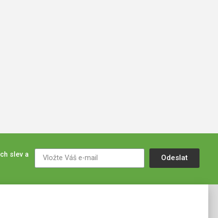
ch slev a
Odeslat