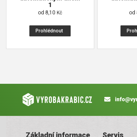
1
od
8,10
od
Kč
Prohlédnout
Proh
info@vy
Základní informace
Servis