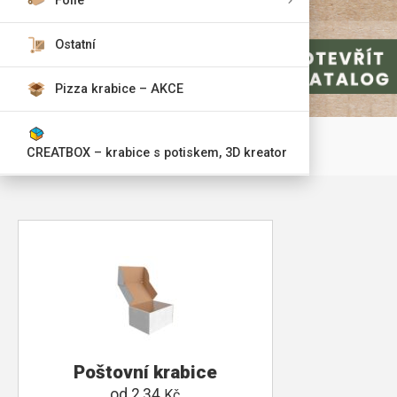
Fólie
Ostatní
Pizza krabice – AKCE
CREATBOX – krabice s potiskem, 3D kreator
Poštovní krabice
od
2,34
Kč