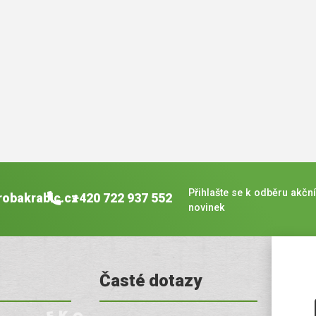
Přihlašte se k odběru akční
robakrabic.cz
+420 722 937 552
novinek
Časté dotazy