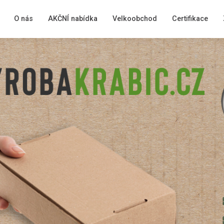
O nás
AKČNÍ nabídka
Velkoobchod
Certifikace