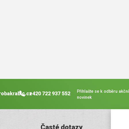
Přihlašte se k odběru akční
robakrabic.cz
+420 722 937 552
novinek
Časté dotazy