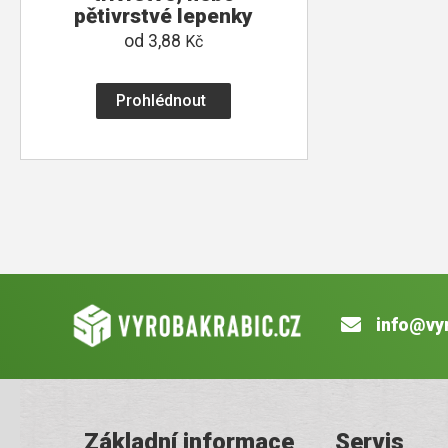
pětivrstvé lepenky
od
3,88
Kč
Prohlédnout
info@vy
Základní informace
Servis