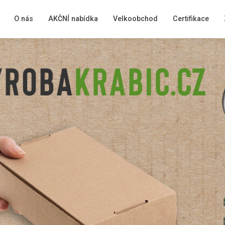
O nás
AKČNÍ nabídka
Velkoobchod
Certifikace