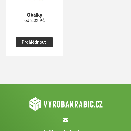
Obálky
Kč
od
2,32
Prohlédnout