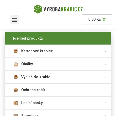
0,00
Kč
AKČNÍ nabídka
Přehled produktů
Kartonové krabice
Obálky
Výplně do krabic
Ochrana rohů
Lepící pásky
Samolepky