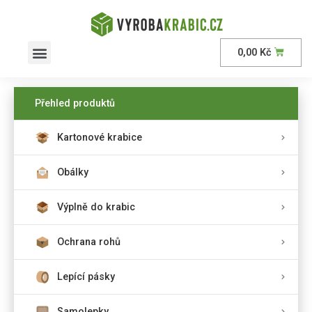
0,00
Kč
AKČNÍ nabídka
Přehled produktů
Kartonové krabice
Obálky
Výplně do krabic
Ochrana rohů
Lepící pásky
Samolepky