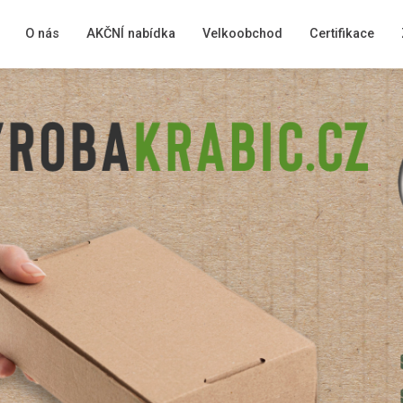
O nás
AKČNÍ nabídka
Velkoobchod
Certifikace