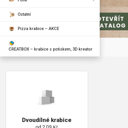
Fólie
Ostatní
Pizza krabice – AKCE
CREATBOX – krabice s potiskem, 3D kreator
Dvoudílné krabice
od
2,09
Kč