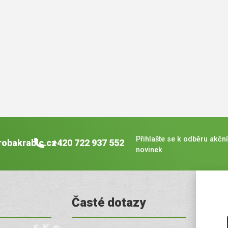
Přihlašte se k odběru akční
robakrabic.cz
+420 722 937 552
novinek
Časté dotazy