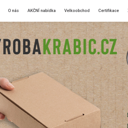
O nás
AKČNÍ nabídka
Velkoobchod
Certifikace