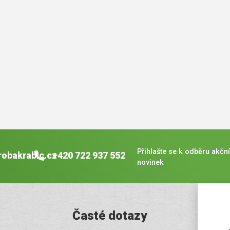
Přihlašte se k odběru akční
robakrabic.cz
+420 722 937 552
novinek
Časté dotazy