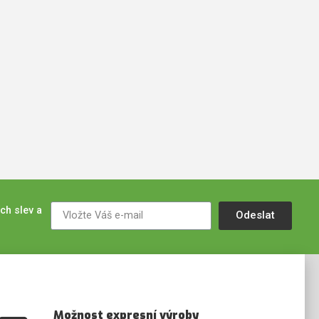
ch slev a
Odeslat
Možnost expresní výroby