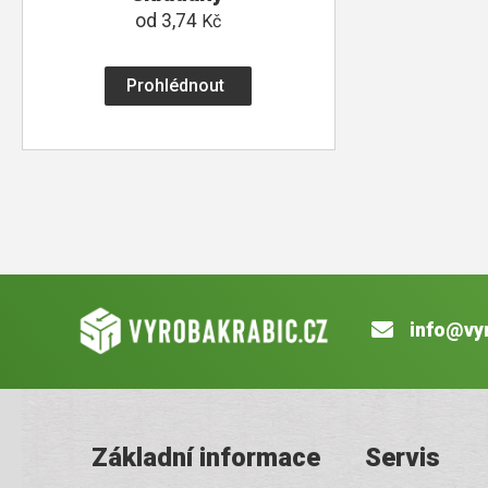
od
3,74
Kč
Prohlédnout
info@vy
Základní informace
Servis