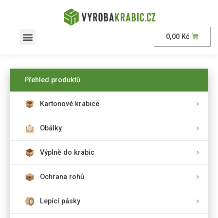
0,00
Kč
AKČNÍ nabídka
Přehled produktů
Kartonové krabice
Obálky
Výplně do krabic
Ochrana rohů
Lepící pásky