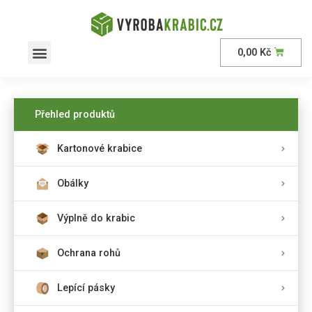
0,00
Kč
Přehled produktů
Kartonové krabice
Obálky
Výplně do krabic
Ochrana rohů
Lepící pásky