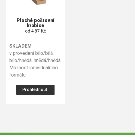
Ploché poštovní
krabice
Kč
od
4,87
SKLADEM
v provedení bílo/bílá,
bílo/hnědá, hnědá/hnědá.
Možnost individuálního
formátu.
Prohlédnout