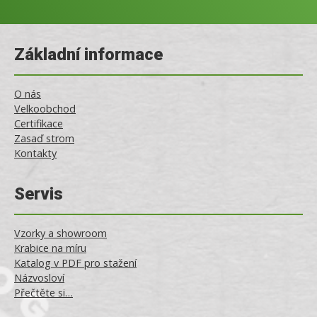
Základní informace
O nás
Velkoobchod
Certifikace
Zasaď strom
Kontakty
Servis
Vzorky a showroom
Krabice na míru
Katalog v PDF pro stažení
Názvosloví
Přečtěte si…