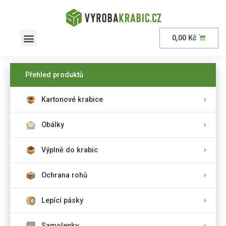
0,00
Kč
AKČNÍ nabídka
Přehled produktů
Kartonové krabice
Obálky
Výplně do krabic
Ochrana rohů
Lepící pásky
Samolepky