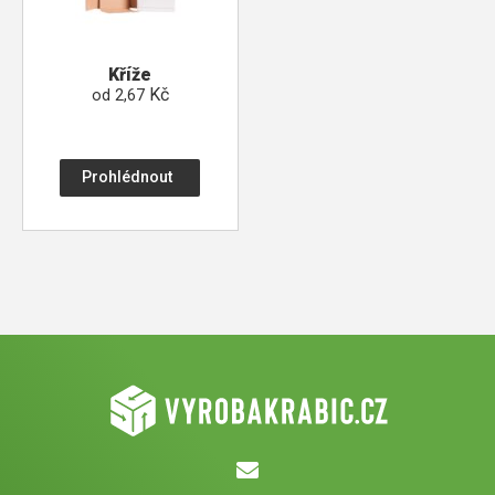
Kříže
Kč
od
2,67
Prohlédnout