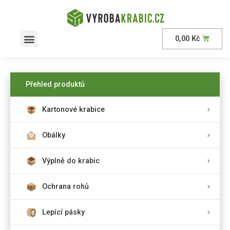
0,00
Kč
Přehled produktů
Kartonové krabice
Obálky
Výplně do krabic
Ochrana rohů
Lepící pásky