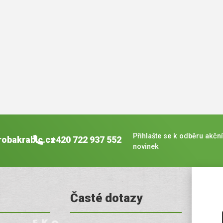
Přihlašte se k odběru akční
robakrabic.cz
+420 722 937 552
novinek
Časté dotazy