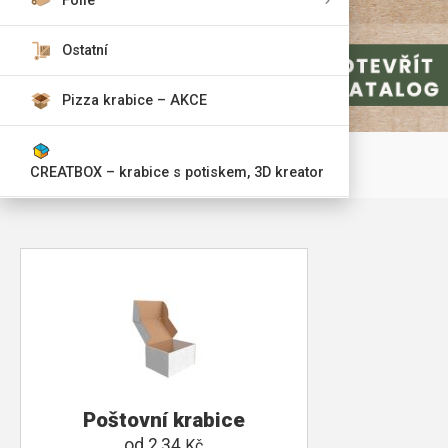
Fólie
Ostatní
Pizza krabice – AKCE
CREATBOX – krabice s potiskem, 3D kreator
Poštovní krabice
od
2,34
Kč