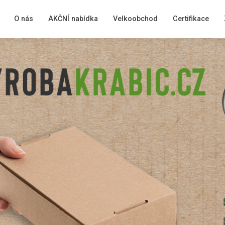
O nás
AKČNÍ nabídka
Velkoobchod
Certifikace