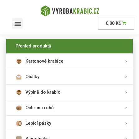
0,00
Kč
AKČNÍ nabídka
Přehled produktů
Kartonové krabice
Obálky
Výplně do krabic
Ochrana rohů
Lepící pásky
Samolepky