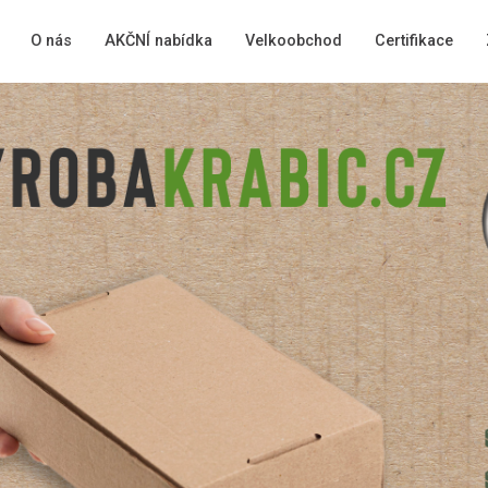
O nás
AKČNÍ nabídka
Velkoobchod
Certifikace