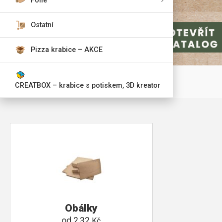
Fólie
Ostatní
Pizza krabice – AKCE
CREATBOX – krabice s potiskem, 3D kreator
Obálky
od
2,32
Kč