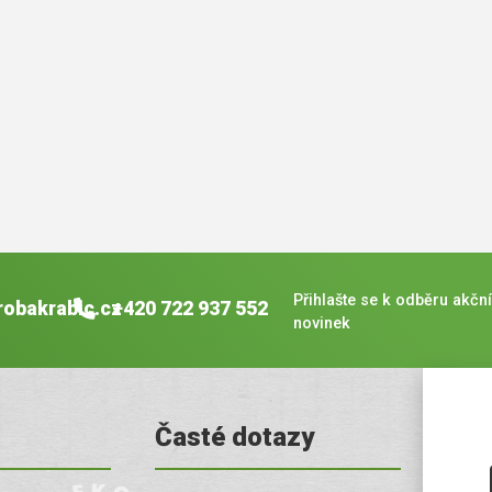
Přihlašte se k odběru akční
robakrabic.cz
+420 722 937 552
novinek
Časté dotazy