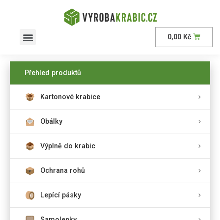
0,00
Kč
AKČNÍ nabídka
Přehled produktů
Kartonové krabice
Obálky
Výplně do krabic
Ochrana rohů
Lepící pásky
Samolepky