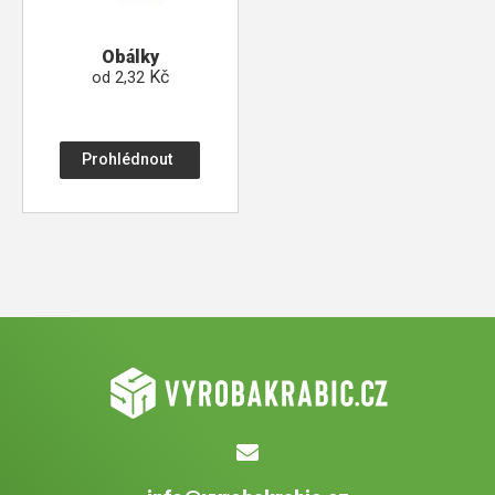
Obálky
Kč
od
2,32
Prohlédnout