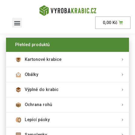
0,00
Kč
AKČNÍ nabídka
Přehled produktů
Kartonové krabice
Obálky
Výplně do krabic
Ochrana rohů
Lepící pásky
Samolepky