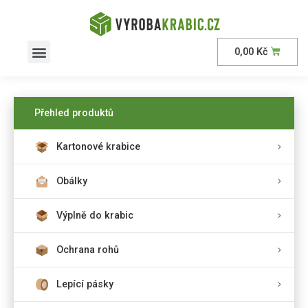
0,00
Kč
Přehled produktů
Kartonové krabice
Obálky
Výplně do krabic
Ochrana rohů
Lepící pásky