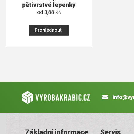
pětivrstvé lepenky
od
3,88
Kč
Prohlédnout
info@vy
Základní informace
Servis