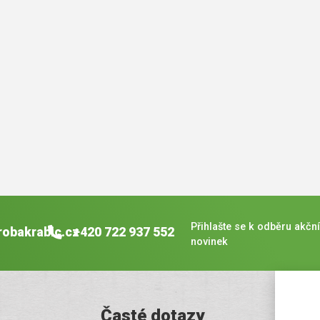
Přihlašte se k odběru akční
robakrabic.cz
+420 722 937 552
novinek
Časté dotazy