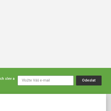
ch slev a
Odeslat