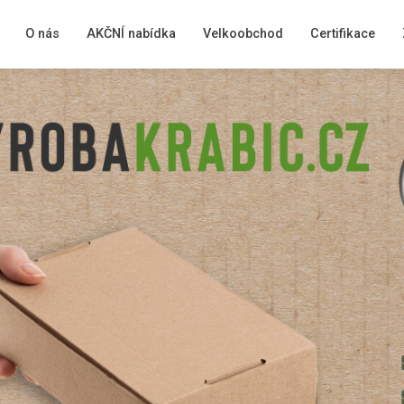
O nás
AKČNÍ nabídka
Velkoobchod
Certifikace