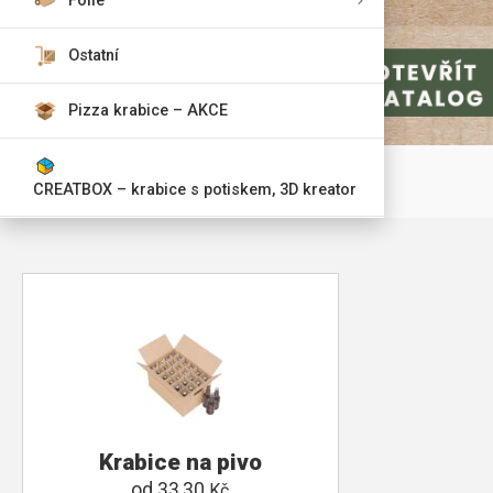
Fólie
Ostatní
Pizza krabice – AKCE
CREATBOX – krabice s potiskem, 3D kreator
Krabice na pivo
od
33,30
Kč