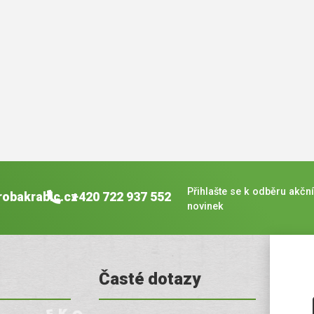
Přihlašte se k odběru akční
robakrabic.cz
+420 722 937 552
novinek
Časté dotazy