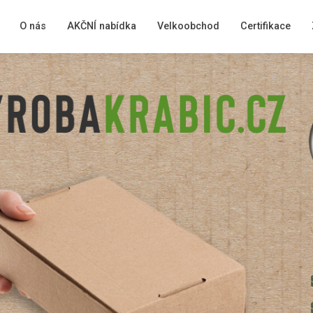
O nás
AKČNÍ nabídka
Velkoobchod
Certifikace