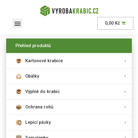
0,00
Kč
AKČNÍ nabídka
Přehled produktů
Kartonové krabice
Obálky
Výplně do krabic
Ochrana rohů
Lepící pásky
Samolepky