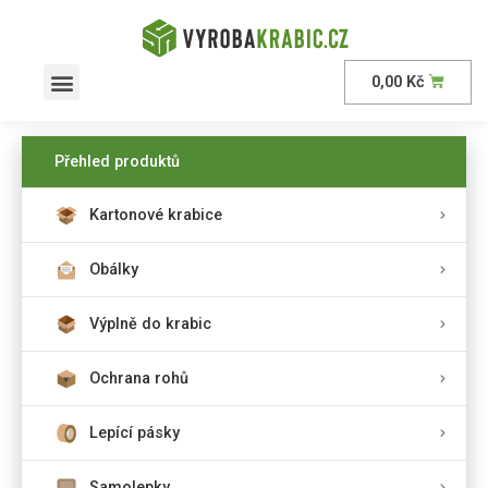
0,00
Kč
Přehled produktů
Kartonové krabice
Obálky
Výplně do krabic
Ochrana rohů
Lepící pásky
Samolepky