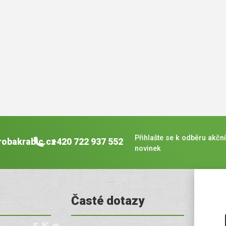
Přihlašte se k odběru akční
robakrabic.cz
+420 722 937 552
novinek
Časté dotazy