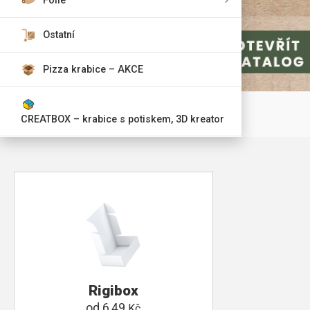
Fólie
Ostatní
Pizza krabice – AKCE
CREATBOX – krabice s potiskem, 3D kreator
Rigibox
od
6,49
Kč