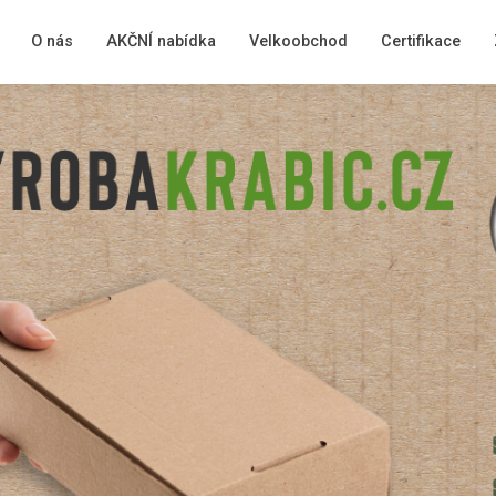
O nás
AKČNÍ nabídka
Velkoobchod
Certifikace