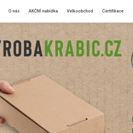
O nás
AKČNÍ nabídka
Velkoobchod
Certifikace