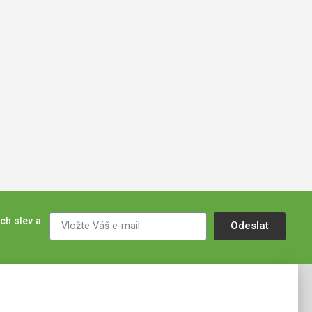
ch slev a
Odeslat