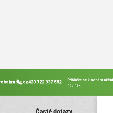
Přihlašte se k odběru akční
robakrabic.cz
+420 722 937 552
novinek
Časté dotazy