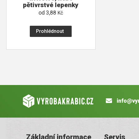
pětivrstvé lepenky
od
3,88
Kč
Prohlédnout
info@vy
Základní informace
Servis