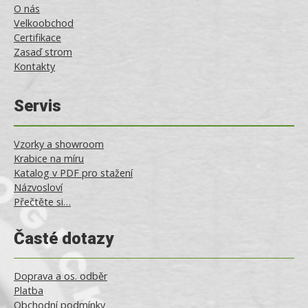
O nás
Velkoobchod
Certifikace
Zasaď strom
Kontakty
Servis
Vzorky a showroom
Krabice na míru
Katalog v PDF pro stažení
Názvosloví
Přečtěte si…
Časté dotazy
Doprava a os. odběr
Platba
Obchodní podmínky