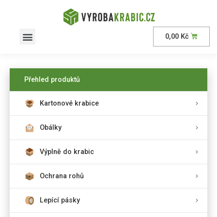
0,00
Kč
Přehled produktů
Kartonové krabice
Obálky
Výplně do krabic
Ochrana rohů
Lepící pásky