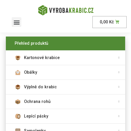
0,00
Kč
AKČNÍ nabídka
Přehled produktů
Kartonové krabice
Obálky
Výplně do krabic
Ochrana rohů
Lepící pásky
Samolepky