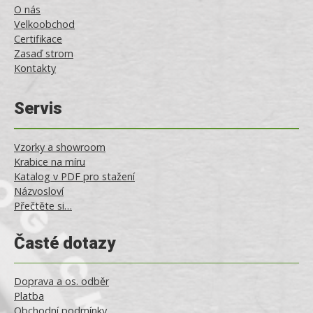
O nás
Velkoobchod
Certifikace
Zasaď strom
Kontakty
Servis
Vzorky a showroom
Krabice na míru
Katalog v PDF pro stažení
Názvosloví
Přečtěte si…
Časté dotazy
Doprava a os. odběr
Platba
Obchodní podmínky