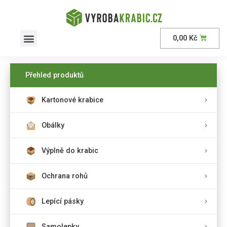
0,00
Kč
Přehled produktů
Kartonové krabice
Obálky
Výplně do krabic
Ochrana rohů
Lepící pásky
Samolepky