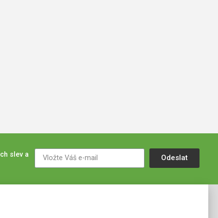
ch slev a
Odeslat