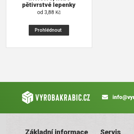
pětivrstvé lepenky
od
3,88
Kč
Prohlédnout
info@vy
Základní informace
Servis