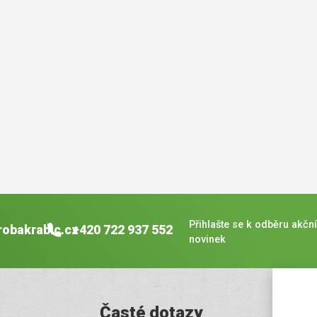
Přihlašte se k odběru akční
robakrabic.cz
+420 722 937 552
novinek
Časté dotazy