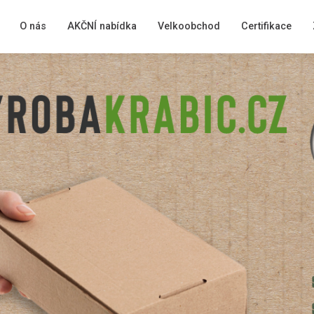
O nás
AKČNÍ nabídka
Velkoobchod
Certifikace