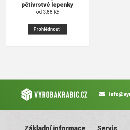
pětivrstvé lepenky
od
3,88
Kč
Prohlédnout
info@vy
Základní informace
Servis