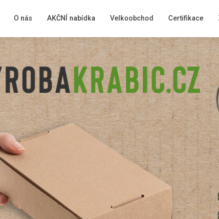
O nás
AKČNÍ nabídka
Velkoobchod
Certifikace