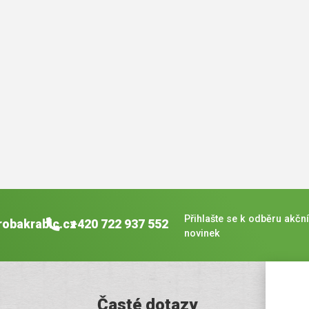
Přihlašte se k odběru akční
robakrabic.cz
+420 722 937 552
novinek
Časté dotazy