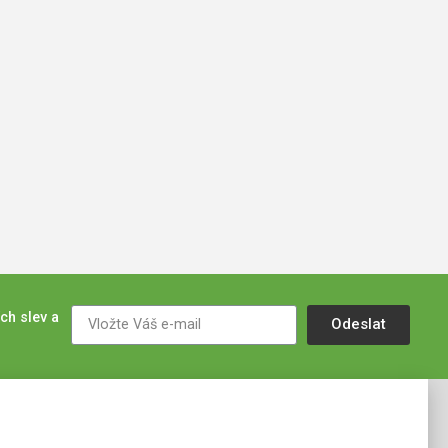
ch slev a
Odeslat