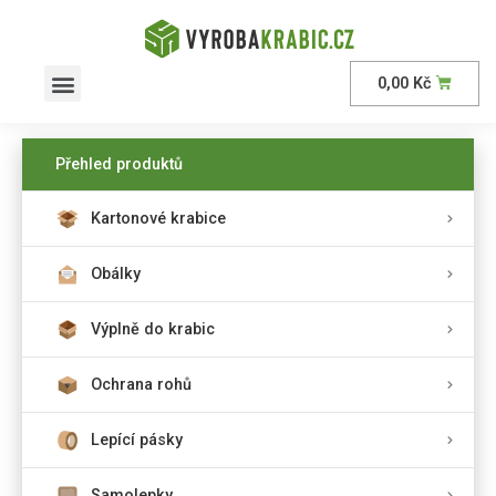
0,00
Kč
Přehled produktů
Kartonové krabice
Obálky
Výplně do krabic
Ochrana rohů
Lepící pásky
Samolepky