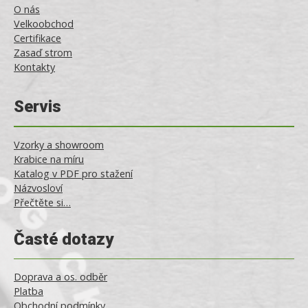
O nás
Velkoobchod
Certifikace
Zasaď strom
Kontakty
Servis
Vzorky a showroom
Krabice na míru
Katalog v PDF pro stažení
Názvosloví
Přečtěte si…
Časté dotazy
Doprava a os. odběr
Platba
Obchodní podmínky