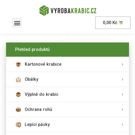
0,00
Kč
Přehled produktů
Kartonové krabice
Obálky
Výplně do krabic
Ochrana rohů
Lepící pásky