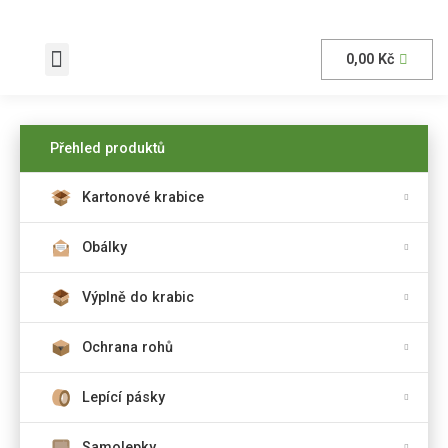
0,00
Kč
AKČNÍ nabídka
Přehled produktů
Kartonové krabice
Obálky
Výplně do krabic
Ochrana rohů
Lepící pásky
Samolepky