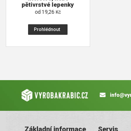
pětivrstvé lepenky
od
19,26
Kč
Prohlédnout
info@vy
Základní informace
Servis