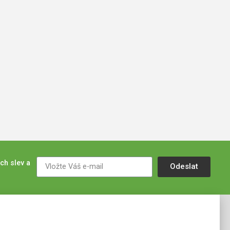
ch slev a
Odeslat