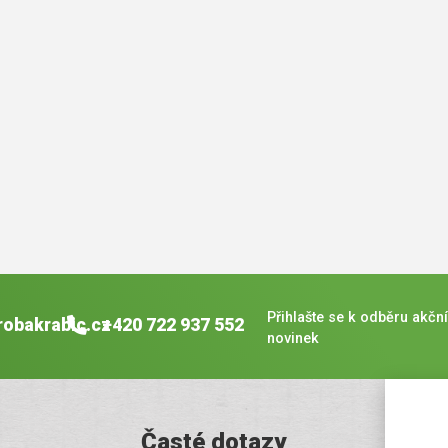
Přihlašte se k odběru akční
robakrabic.cz
+420 722 937 552
novinek
Časté dotazy