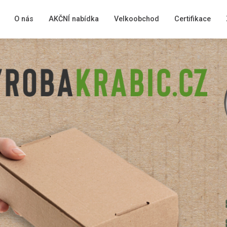
O nás
AKČNÍ nabídka
Velkoobchod
Certifikace