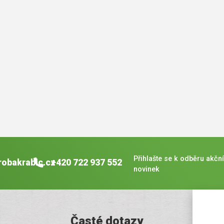
Přihlašte se k odběru akční
robakrabic.cz
+420 722 937 552
novinek
Časté dotazy