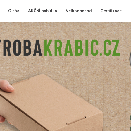
O nás
AKČNÍ nabídka
Velkoobchod
Certifikace