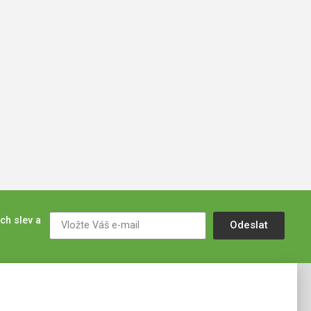
ch slev a
Odeslat