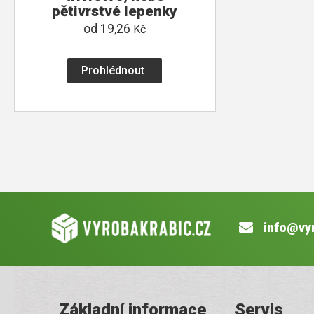
pětivrstvé lepenky
od
19,26
Kč
Prohlédnout
info@vy
Základní informace
Servis