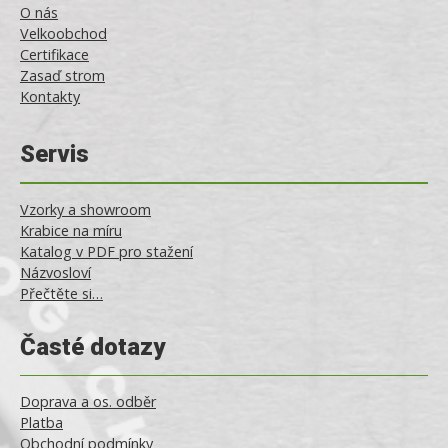
O nás
Velkoobchod
Certifikace
Zasaď strom
Kontakty
Servis
Vzorky a showroom
Krabice na míru
Katalog v PDF pro stažení
Názvosloví
Přečtěte si…
Časté dotazy
Doprava a os. odběr
Platba
Obchodní podmínky