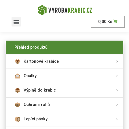
0,00
Kč
Přehled produktů
Kartonové krabice
Obálky
Výplně do krabic
Ochrana rohů
Lepící pásky