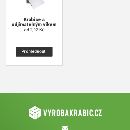
Krabice s
odjímatelným víkem
Kč
od
2,92
Prohlédnout