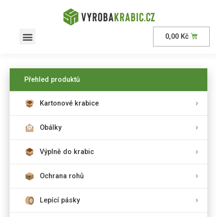
0,00
Kč
AKČNÍ nabídka
Přehled produktů
Kartonové krabice
Obálky
Výplně do krabic
Ochrana rohů
Lepící pásky