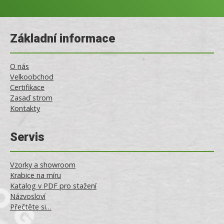
Základní informace
O nás
Velkoobchod
Certifikace
Zasaď strom
Kontakty
Servis
Vzorky a showroom
Krabice na míru
Katalog v PDF pro stažení
Názvosloví
Přečtěte si…