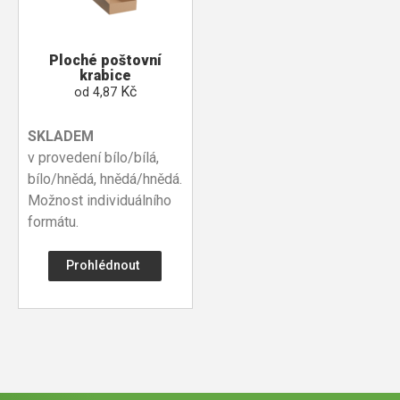
Ploché poštovní
krabice
Kč
od
4,87
SKLADEM
v provedení bílo/bílá,
bílo/hnědá, hnědá/hnědá.
Možnost individuálního
formátu.
Prohlédnout