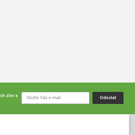
ch slev a
Odeslat