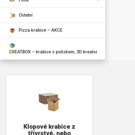
Fólie
Ostatní
Pizza krabice – AKCE
CREATBOX – krabice s potiskem, 3D kreator
Klopové krabice z
třívrstvé, nebo