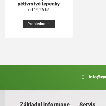
pětivrstvé lepenky
od
19,26
Kč
Prohlédnout
info@vy
Základní informace
Servis