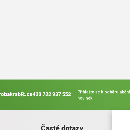
Přihlašte se k odběru akční
robakrabic.cz
+420 722 937 552
novinek
Časté dotazy