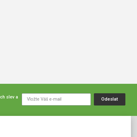
ch slev a
Odeslat