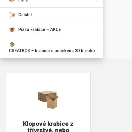
Fólie
Ostatní
Pizza krabice – AKCE
CREATBOX – krabice s potiskem, 3D kreator
Klopové krabice z
třívrstvé, nebo