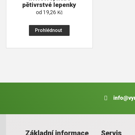
pětivrstvé lepenky
od
19,26
Kč
Prohlédnout
info@vy
Základní informace
Servis