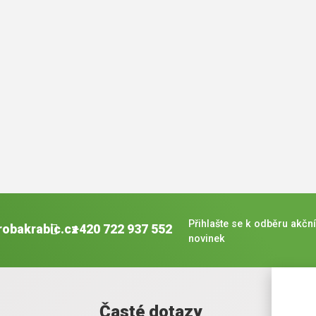
Přihlašte se k odběru akční
robakrabic.cz
+420 722 937 552
novinek
Časté dotazy