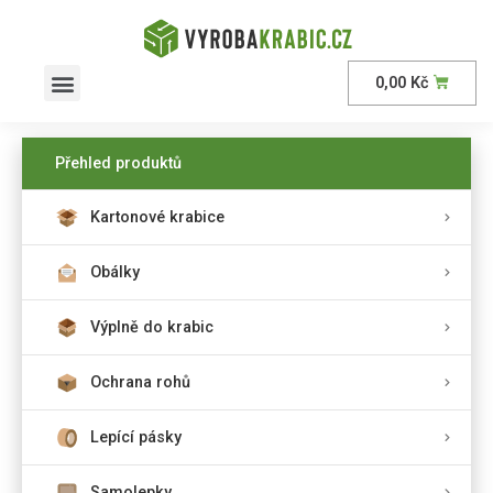
0,00
Kč
Přehled produktů
Kartonové krabice
Obálky
Výplně do krabic
Ochrana rohů
Lepící pásky
Samolepky