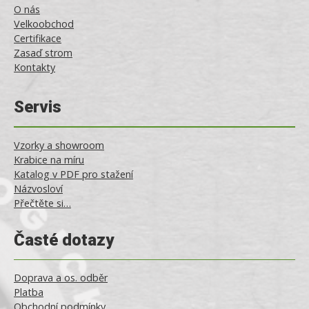
O nás
Velkoobchod
Certifikace
Zasaď strom
Kontakty
Servis
Vzorky a showroom
Krabice na míru
Katalog v PDF pro stažení
Názvosloví
Přečtěte si…
Časté dotazy
Doprava a os. odběr
Platba
Obchodní podmínky