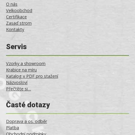
O nás
Velkoobchod
Certifikace
Zasaď strom
Kontakty
Servis
Vzorky a showroom
Krabice na míru
Katalog v PDF pro stažení
Názvosloví
Přečtěte si…
Časté dotazy
Doprava a os. odběr
Platba
Obchodní podmínky