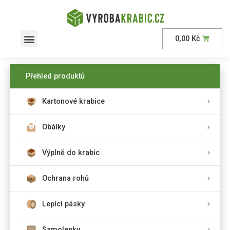
0,00
Kč
AKČNÍ nabídka
Přehled produktů
Kartonové krabice
Obálky
Výplně do krabic
Ochrana rohů
Lepící pásky
Samolepky