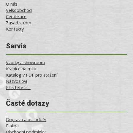
O nás
Velkoobchod
Certifikace
Zasaď strom
Kontakty
Servis
Vzorky a showroom
Krabice na míru
Katalog v PDF pro stažení
Názvosloví
Přečtěte si…
Časté dotazy
Doprava a os. odběr
Platba
Obchodní podmínky