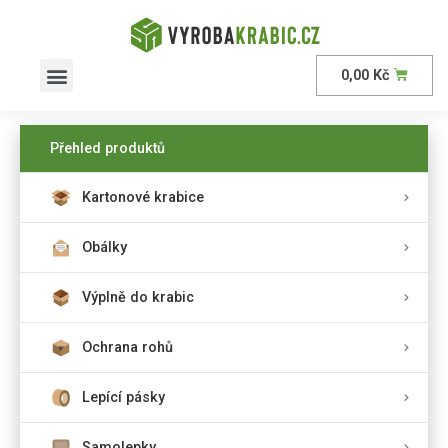
0,00
Kč
Přehled produktů
Kartonové krabice
Obálky
Výplně do krabic
Ochrana rohů
Lepící pásky
Samolepky