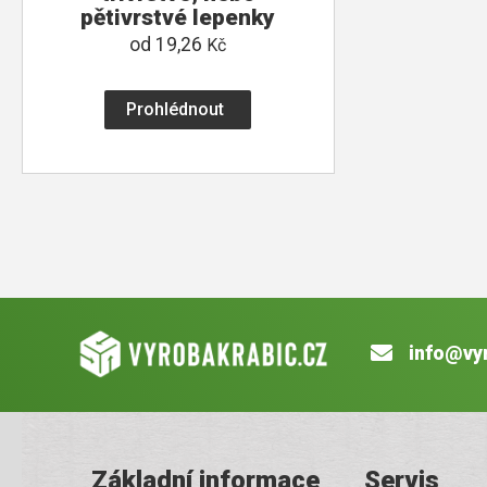
pětivrstvé lepenky
od
19,26
Kč
Prohlédnout
info@vy
Základní informace
Servis