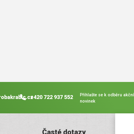
Přihlašte se k odběru akční
robakrabic.cz
+420 722 937 552
novinek
Časté dotazy