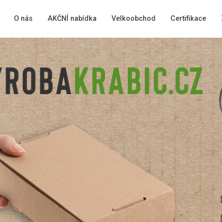
O nás
AKČNÍ nabídka
Velkoobchod
Certifikace