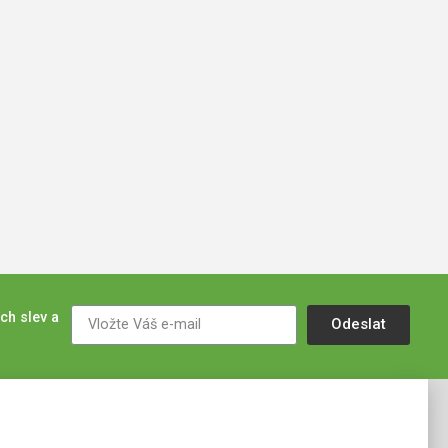
ch slev a
Odeslat