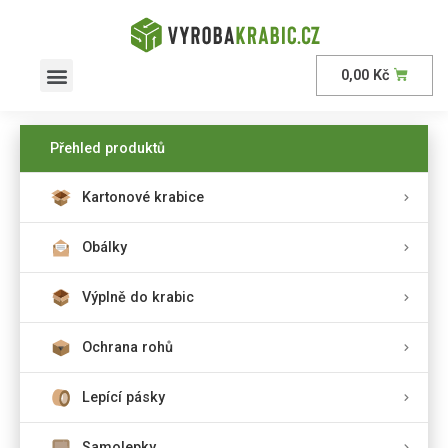
0,00
Kč
AKČNÍ nabídka
Přehled produktů
Kartonové krabice
Obálky
Výplně do krabic
Ochrana rohů
Lepící pásky
Samolepky