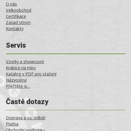
O nás
Velkoobchod
Certifikace
Zasaď strom
Kontakty
Servis
Vzorky a showroom
Krabice na míru
Katalog v PDF pro stažení
Názvosloví
Přečtěte si…
Časté dotazy
Doprava a os. odběr
Platba
Obchodní podmínky