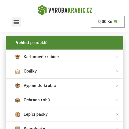
0,00
Kč
AKČNÍ nabídka
Přehled produktů
Kartonové krabice
Obálky
Výplně do krabic
Ochrana rohů
Lepící pásky
Samolepky