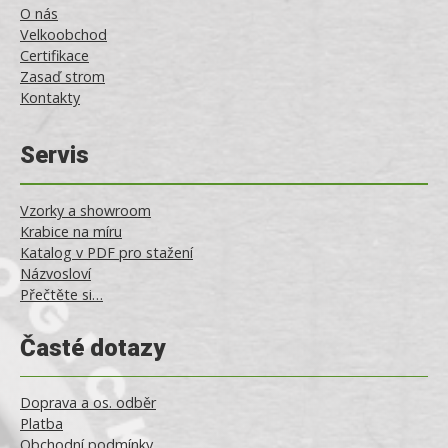
O nás
Velkoobchod
Certifikace
Zasaď strom
Kontakty
Servis
Vzorky a showroom
Krabice na míru
Katalog v PDF pro stažení
Názvosloví
Přečtěte si…
Časté dotazy
Doprava a os. odběr
Platba
Obchodní podmínky