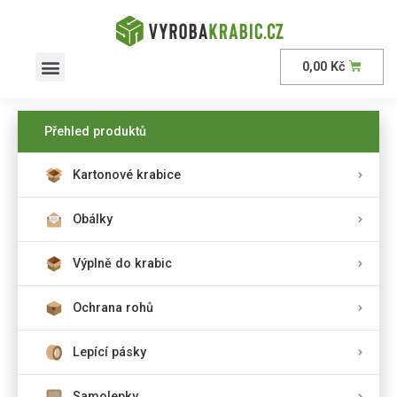
0,00
Kč
AKČNÍ nabídka
Přehled produktů
Kartonové krabice
Obálky
Výplně do krabic
Ochrana rohů
Lepící pásky
Samolepky