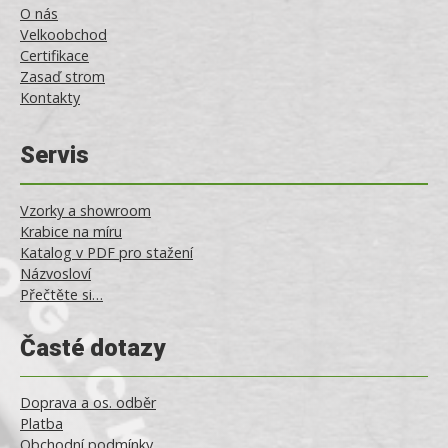
O nás
Velkoobchod
Certifikace
Zasaď strom
Kontakty
Servis
Vzorky a showroom
Krabice na míru
Katalog v PDF pro stažení
Názvosloví
Přečtěte si…
Časté dotazy
Doprava a os. odběr
Platba
Obchodní podmínky