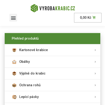
0,00
Kč
AKČNÍ nabídka
Přehled produktů
Kartonové krabice
Obálky
Výplně do krabic
Ochrana rohů
Lepící pásky