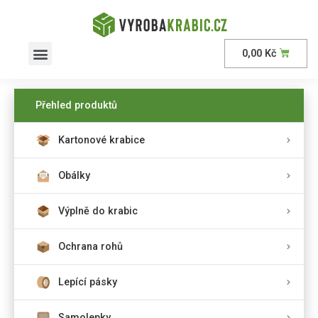
0,00
Kč
AKČNÍ nabídka
Přehled produktů
Kartonové krabice
Obálky
Výplně do krabic
Ochrana rohů
Lepící pásky
Samolepky