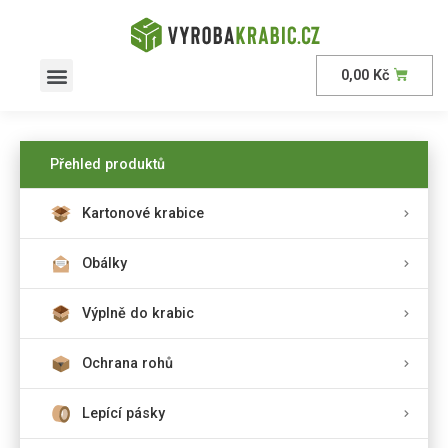
0,00
Kč
Přehled produktů
Kartonové krabice
Obálky
Výplně do krabic
Ochrana rohů
Lepící pásky